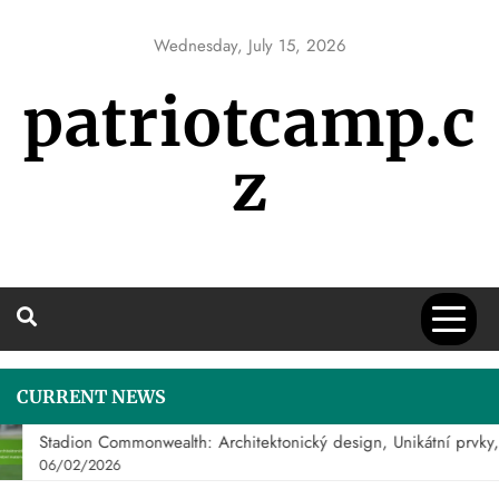
Skip
to
Wednesday, July 15, 2026
content
patriotcamp.c
z
CURRENT NEWS
Stadion Commonwealth: Architektonický design, Unikátní prvky, S
06/02/2026