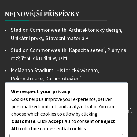
NEJNOVĚJŠÍ PŘÍSPĚVKY
Stadion Commonwealth: Architektonický design,
Unikátní prvky, Stavební materiály
Stadion Commonwealth: Kapacita sezení, Plány na
rozšíření, Aktuální využití
McMahon Stadium: Historický význam,
Rekonstrukce, Datum otevření
Tim Hortons Field: Kapacita sezení, Plány na
We respect your privacy
rozšíření, Aktuální využití
Cookies help us improve your experience, deliver
personalized content, and analyze traffic. You can
Windsor Stadium: Kapacita sezení, Plány na rozšíření,
choose which cookies to allow by clicking
Aktuální využití
Customize
. Click
Accept All
to consent or
Reject
All
to decline non-essential cookies.