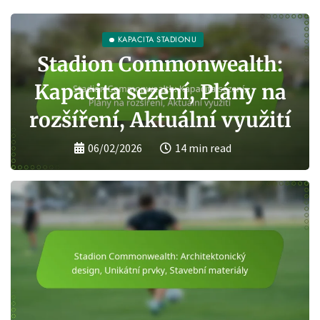
HISTORIE STADIONU
McMahon Stadium:
Historický význam,
Rekonstrukce, Datum
otevření
04/02/2026
14 min read