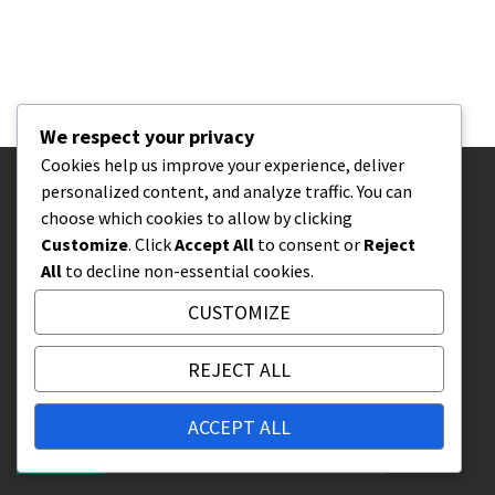
We respect your privacy
Cookies help us improve your experience, deliver
personalized content, and analyze traffic. You can
PRÁVNÍ INFORMACE
choose which cookies to allow by clicking
Customize
. Click
Accept All
to consent or
Reject
Spojte se s námi
All
to decline non-essential cookies.
Cookies a sledování
CUSTOMIZE
Uživatelská smlouva
Kdo jsme
REJECT ALL
Vaše soukromí
ACCEPT ALL
NEJNOVĚJŠÍ PŘÍSPĚVKY