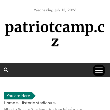
Skip
to
Wednesday, July 15, 2026
content
patriotcamp.c
z
You are Here
Home
Historie stadionu
Alberta Soccer Stadium: Historický význam,