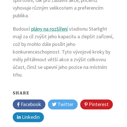
sportovní, tak pro zábavní akce, přičemž
vyhovuje různým velikostem a preferencím
publika.
Budoucí
plány na rozšíření
stadionu Starlight
mají za cíl zvýšit jeho kapacitu a zlepšit zařízení,
což by mohlo dále posílit jeho
konkurenceschopnost. Tyto vývojové kroky by
měly přitáhnout větší akce a zvýšit celkovou
účast, čímž se upevní jeho pozice na místním
trhu.
SHARE
Facebook
Twitter
Pinterest
Linkedin