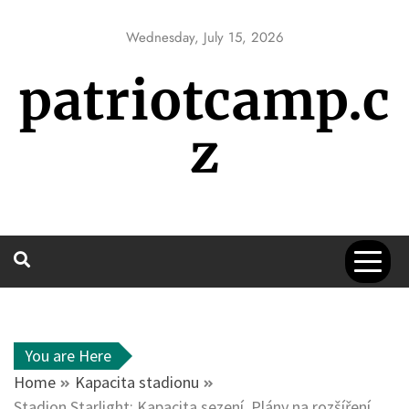
Skip
to
Wednesday, July 15, 2026
content
patriotcamp.c
z
You are Here
Home
Kapacita stadionu
Stadion Starlight: Kapacita sezení, Plány na rozšíření,