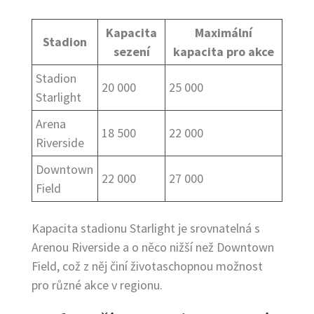
Kapacita
Maximální
Stadion
sezení
kapacita pro akce
Stadion
20 000
25 000
Starlight
Arena
18 500
22 000
Riverside
Downtown
22 000
27 000
Field
Kapacita stadionu Starlight je srovnatelná s
Arenou Riverside a o něco nižší než Downtown
Field, což z něj činí životaschopnou možnost
pro různé akce v regionu.