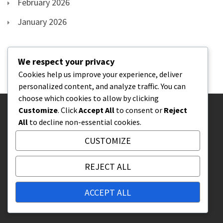
February 2026
January 2026
We respect your privacy
Cookies help us improve your experience, deliver
personalized content, and analyze traffic. You can
choose which cookies to allow by clicking
Customize
. Click
Accept All
to consent or
Reject
PRÁVNÍ INFORMACE
All
to decline non-essential cookies.
CUSTOMIZE
Spojte se s námi
Cookies a sledování
REJECT ALL
Uživatelská smlouva
Kdo jsme
ACCEPT ALL
Vaše soukromí