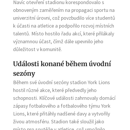
Navíc otevření stadionu korespondovalo s
obnoveným zaměřením na propagaci sportu na
univerzitní úrovni, což povzbudilo více studentů
k účasti na atletice a podpořilo rozvoj místních
talentů. Místo hostilo řadu akcí, které přilákaly
významnou účast, čímž dále upevnilo jeho
důležitost v komunitě.
Události konané během úvodní
sezóny
Během své úvodní sezóny stadion York Lions
hostil různé akce, které předvedly jeho
schopnosti. Klíčové události zahrnovaly domácí
zápasy fotbalového a fotbalového týmu York
Lions, které přitáhly nadšené davy a vytvořily
živou atmosféru. Stadion také sloužil jako
místo pro soutěže v atletice, což umožnilo