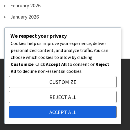
February 2026
January 2026
We respect your privacy
Cookies help us improve your experience, deliver
personalized content, and analyze traffic. You can
choose which cookies to allow by clicking
Customize
. Click
Accept All
to consent or
Reject
All
to decline non-essential cookies.
PRÁVNÍ INFORMACE
CUSTOMIZE
Spojte se s námi
Cookies a sledování
REJECT ALL
Uživatelská smlouva
Kdo jsme
ACCEPT ALL
Vaše soukromí