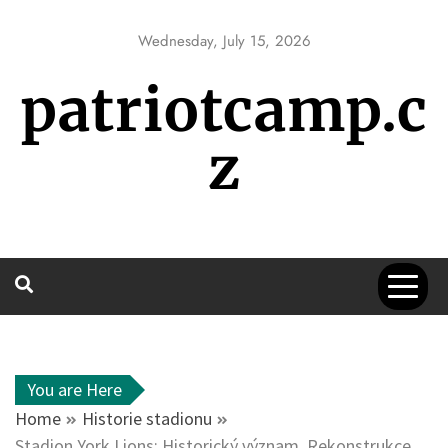
Skip
to
Wednesday, July 15, 2026
content
patriotcamp.c
z
You are Here
Home
Historie stadionu
Stadion York Lions: Historický význam, Rekonstrukce,