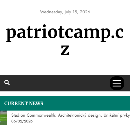
Skip
to
Wednesday, July 15, 2026
content
patriotcamp.c
z
CURRENT NEWS
Stadion Commonwealth: Architektonický design, Unikátní prvky, 
06/02/2026