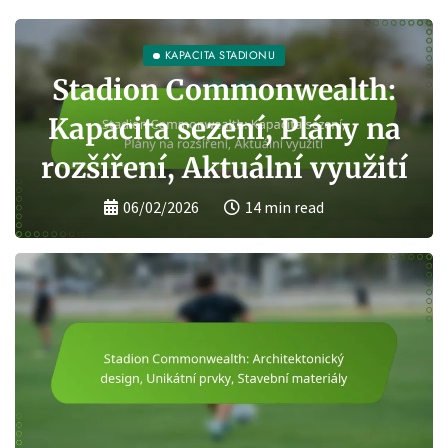
HISTORI
McMahon
ACITA STADIONU
Commonwealth:
Historic
sezení, Plány na
Rekonstr
 Aktuální využití
ote
26
14 min read
04/02/2026