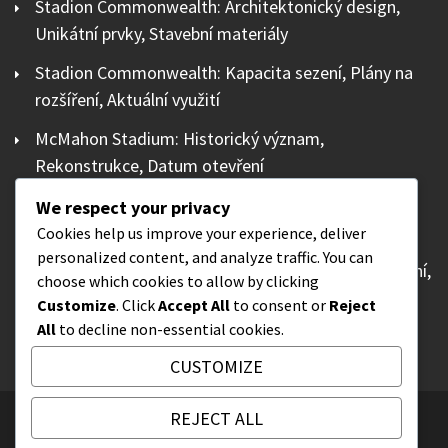
Stadion Commonwealth: Architektonický design,
Unikátní prvky, Stavební materiály
Stadion Commonwealth: Kapacita sezení, Plány na
rozšíření, Aktuální využití
McMahon Stadium: Historický význam,
Rekonstrukce, Datum otevření
Tim Hortons Field: Kapacita sezení, Plány na
We respect your privacy
rozšíření, Aktuální využití
Cookies help us improve your experience, deliver
personalized content, and analyze traffic. You can
Windsor Stadium: Kapacita sezení, Plány na rozšíření,
choose which cookies to allow by clicking
Aktuální využití
Customize
. Click
Accept All
to consent or
Reject
All
to decline non-essential cookies.
CUSTOMIZE
REJECT ALL
All Rights Reserved 2025.