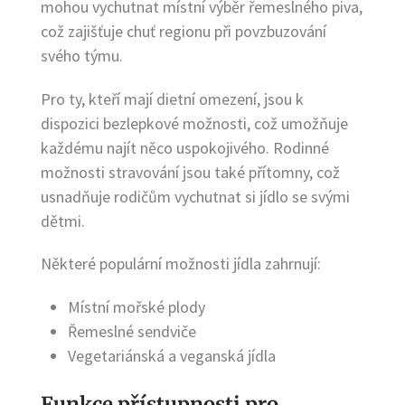
mohou vychutnat místní výběr řemeslného piva,
což zajišťuje chuť regionu při povzbuzování
svého týmu.
Pro ty, kteří mají dietní omezení, jsou k
dispozici bezlepkové možnosti, což umožňuje
každému najít něco uspokojivého. Rodinné
možnosti stravování jsou také přítomny, což
usnadňuje rodičům vychutnat si jídlo se svými
dětmi.
Některé populární možnosti jídla zahrnují:
Místní mořské plody
Řemeslné sendviče
Vegetariánská a veganská jídla
Funkce přístupnosti pro