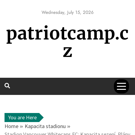
Skip
to
Wednesday, July 15, 2026
content
patriotcamp.c
z
You are Here
Home
Kapacita stadionu
Stadion Vancouver Whitecaps FC: Kapacita sezení, Plány