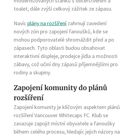
modernizovaných stánků s občerstvením a
toalet, dále zvýší celkový zážitek ze zápasu.
Navíc
plány na rozšíření
zahrnují zavedení
nových zón pro zapojení fanoušků, kde se
mohou podporovatelé shromáždit před a po
zápasech. Tyto oblasti budou obsahovat
interaktivní displeje, prodejce jídla a možnosti
zábavy, což učiní dny zápasů příjemnějšími pro
rodiny a skupiny.
Zapojení komunity do plánů
rozšíření
Zapojení komunity je klíčovým aspektem plánů
rozšíření Vancouver Whitecaps FC. Klub se
zavazuje zapojit místní obyvatele a fanoušky
během celého procesu, hledajíc jejich názory na